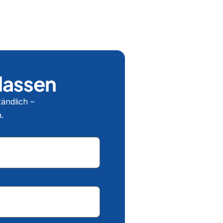
 lassen
ändlich – 
.