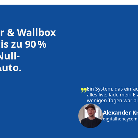
r & Wallbox 
is zu 90 % 
ull-
Auto.
Ein System, das einfac
alles live, lade mein 
wenigen Tagen war all
Alexander K
digitalhoneyco