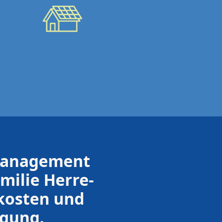
Zukunftssicher moder
Echte Ergebnisse:
management 
milie Herre-
kosten und 
rgung.