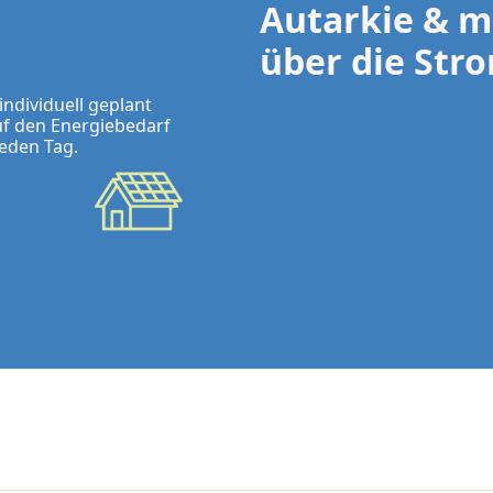
Autarkie & m
über die Str
ndividuell geplant 
f den Energiebedarf 
Autark versorgt:
jeden Tag.
Smarte Steuerung:
95 % unabhängig: